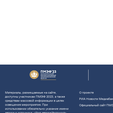
Материалы, размещаемые на сайте,
О проекте
доступны участникам ПМЭФ 2023, а также
РИА Новости Медиаба
средствам массовой информации в целях
освещения мероприятия. При
Официальный сайт ПМ
использовании обязательно указание имени
автора и источника: «Имя автора/фотохост-