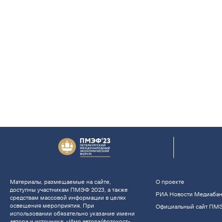
Материалы, размещаемые на сайте,
О проекте
доступны участникам ПМЭФ 2023, а также
РИА Новости Медиаба
средствам массовой информации в целях
освещения мероприятия. При
Официальный сайт ПМ
использовании обязательно указание имени
автора и источника: «Имя автора/фотохост-