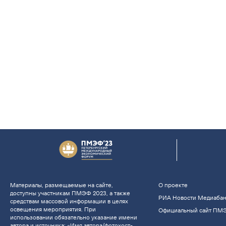
Материалы, размещаемые на сайте,
О проекте
доступны участникам ПМЭФ 2023, а также
РИА Новости Медиаба
средствам массовой информации в целях
освещения мероприятия. При
Официальный сайт ПМ
использовании обязательно указание имени
автора и источника: «Имя автора/фотохост-