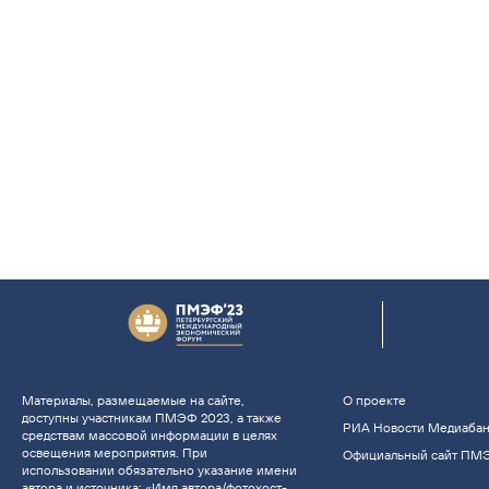
Материалы, размещаемые на сайте,
О проекте
доступны участникам ПМЭФ 2023, а также
РИА Новости Медиаба
средствам массовой информации в целях
освещения мероприятия. При
Официальный сайт ПМ
использовании обязательно указание имени
автора и источника: «Имя автора/фотохост-