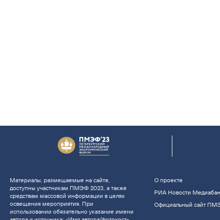
Материалы, размещаемые на сайте,
О проекте
доступны участникам ПМЭФ 2023, а также
РИА Новости Медиаба
средствам массовой информации в целях
освещения мероприятия. При
Официальный сайт ПМ
использовании обязательно указание имени
автора и источника: «Имя автора/фотохост-