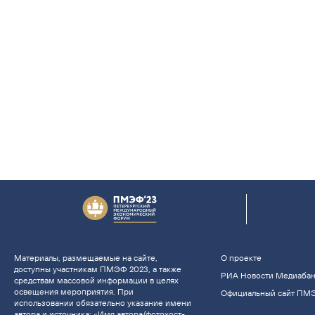
Материалы, размещаемые на сайте,
О проекте
доступны участникам ПМЭФ 2023, а также
РИА Новости Медиаба
средствам массовой информации в целях
освещения мероприятия. При
Официальный сайт ПМ
использовании обязательно указание имени
автора и источника: «Имя автора/фотохост-