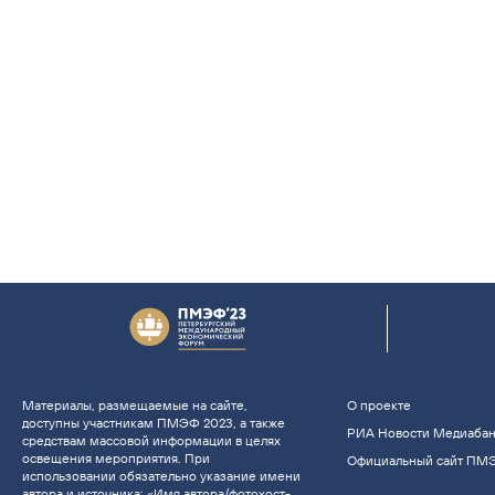
Материалы, размещаемые на сайте,
О проекте
доступны участникам ПМЭФ 2023, а также
РИА Новости Медиаба
средствам массовой информации в целях
освещения мероприятия. При
Официальный сайт ПМ
использовании обязательно указание имени
автора и источника: «Имя автора/фотохост-