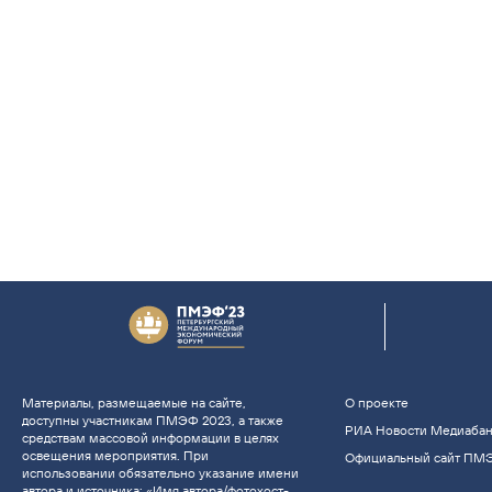
Материалы, размещаемые на сайте,
О проекте
доступны участникам ПМЭФ 2023, а также
РИА Новости Медиаба
средствам массовой информации в целях
освещения мероприятия. При
Официальный сайт ПМ
использовании обязательно указание имени
автора и источника: «Имя автора/фотохост-