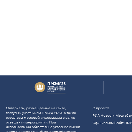
Материалы, размещаемые на сайте,
О проекте
доступны участникам ПМЭФ 2023, а также
РИА Новости Медиаба
средствам массовой информации в целях
освещения мероприятия. При
Официальный сайт ПМ
использовании обязательно указание имени
автора и источника: «Имя автора/фотохост-