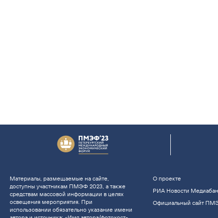
Материалы, размещаемые на сайте,
О проекте
доступны участникам ПМЭФ 2023, а также
РИА Новости Медиаба
средствам массовой информации в целях
освещения мероприятия. При
Официальный сайт ПМ
использовании обязательно указание имени
автора и источника: «Имя автора/фотохост-