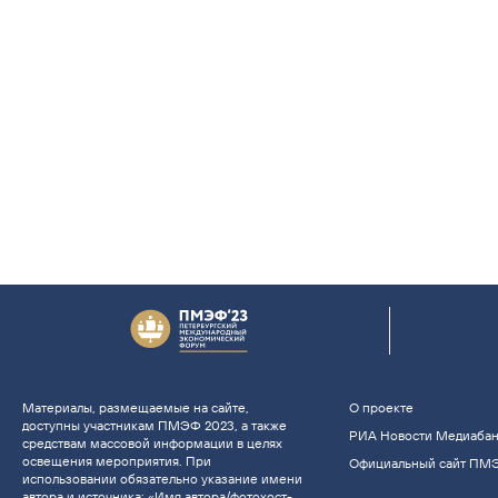
Материалы, размещаемые на сайте,
О проекте
доступны участникам ПМЭФ 2023, а также
РИА Новости Медиаба
средствам массовой информации в целях
освещения мероприятия. При
Официальный сайт ПМ
использовании обязательно указание имени
автора и источника: «Имя автора/фотохост-