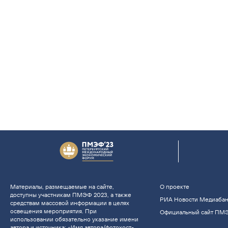
Материалы, размещаемые на сайте,
О проекте
доступны участникам ПМЭФ 2023, а также
РИА Новости Медиаба
средствам массовой информации в целях
освещения мероприятия. При
Официальный сайт ПМ
использовании обязательно указание имени
автора и источника: «Имя автора/фотохост-