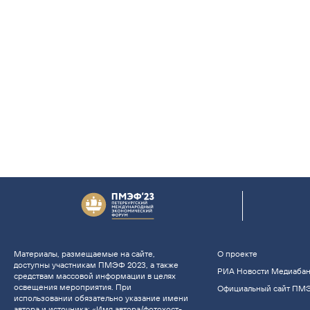
Материалы, размещаемые на сайте,
О проекте
доступны участникам ПМЭФ 2023, а также
РИА Новости Медиаба
средствам массовой информации в целях
освещения мероприятия. При
Официальный сайт ПМ
использовании обязательно указание имени
автора и источника: «Имя автора/фотохост-