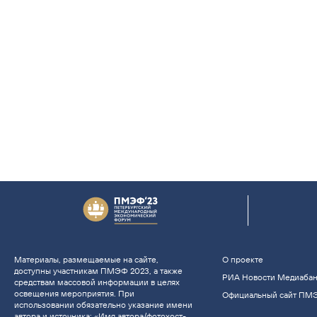
Материалы, размещаемые на сайте,
О проекте
доступны участникам ПМЭФ 2023, а также
РИА Новости Медиаба
средствам массовой информации в целях
освещения мероприятия. При
Официальный сайт ПМ
использовании обязательно указание имени
автора и источника: «Имя автора/фотохост-