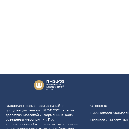
Материалы, размещаемые на сайте,
О проекте
доступны участникам ПМЭФ 2023, а также
РИА Новости Медиаба
средствам массовой информации в целях
освещения мероприятия. При
Официальный сайт ПМ
использовании обязательно указание имени
автора и источника: «Имя автора/фотохост-