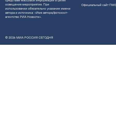
средствам массовой информации в целях
освещения мероприятия. При
Официальный сайт ПМ
использовании обязательно указание имени
автора и источника: «Имя автора/фотохост-
агентство РИА Новости».
© 2026 МИА РОССИЯ СЕГОДНЯ