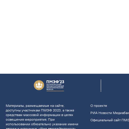
Материалы, размещаемые на сайте,
О проекте
доступны участникам ПМЭФ 2023, а также
РИА Новости Медиаба
средствам массовой информации в целях
освещения мероприятия. При
Официальный сайт ПМ
использовании обязательно указание имени
автора и источника: «Имя автора/фотохост-