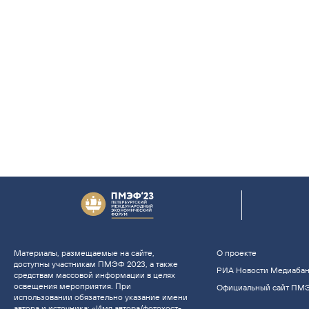
Материалы, размещаемые на сайте,
О проекте
доступны участникам ПМЭФ 2023, а также
РИА Новости Медиаба
средствам массовой информации в целях
освещения мероприятия. При
Официальный сайт ПМ
использовании обязательно указание имени
автора и источника: «Имя автора/фотохост-