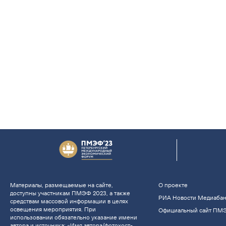
Материалы, размещаемые на сайте,
О проекте
доступны участникам ПМЭФ 2023, а также
РИА Новости Медиаба
средствам массовой информации в целях
освещения мероприятия. При
Официальный сайт ПМ
использовании обязательно указание имени
автора и источника: «Имя автора/фотохост-